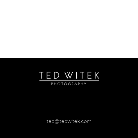
ted@tedwitek.com