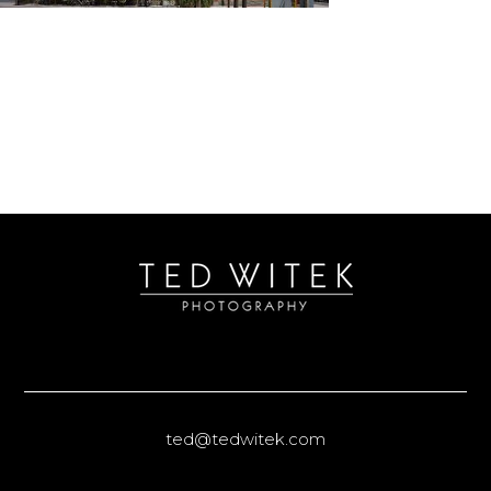
ted@tedwitek.com