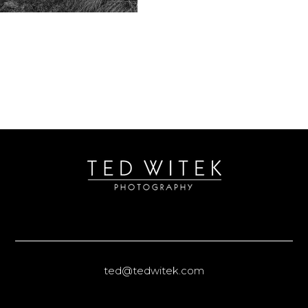
ted@tedwitek.com